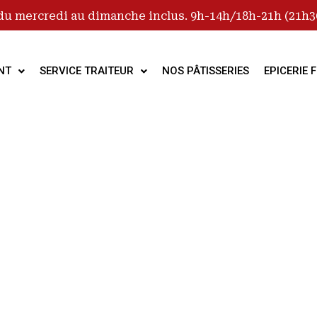
du mercredi au dimanche inclus. 9h-14h/18h-21h (21h30
NT
SERVICE TRAITEUR
NOS PÂTISSERIES
EPICERIE F