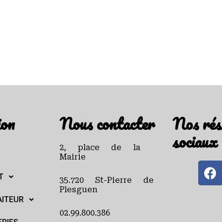
ion
Nous contacter
Nos rés
sociaux
2, place de la
Mairie
T
35.720 St-Pierre de
Plesguen
AITEUR
02.99.800.386