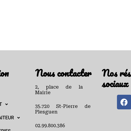
ion
Nous contacter
Nos rés
sociaux
2, place de la
Mairie
T
35.720 St-Pierre de
Plesguen
AITEUR
02.99.800.386