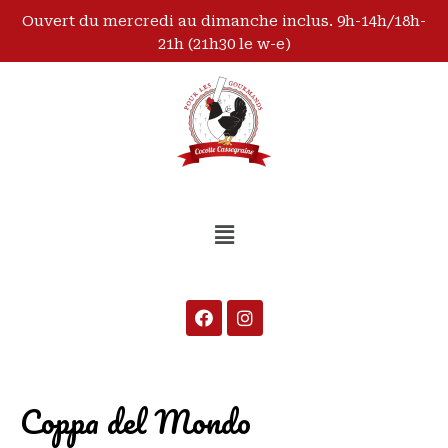
Ouvert du mercredi au dimanche inclus. 9h-14h/18h-
21h (21h30 le w-e)
Coppa del Mondo