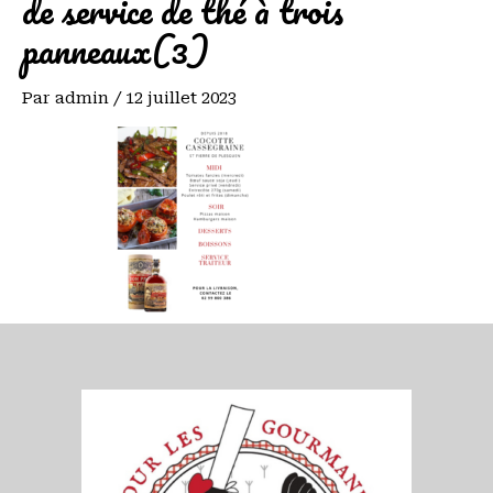
de service de thé à trois
panneaux(3)
Par
admin
/
12 juillet 2023