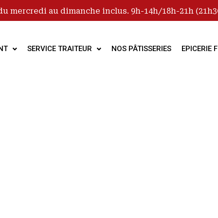
du mercredi au dimanche inclus. 9h-14h/18h-21h (21h30
NT
SERVICE TRAITEUR
NOS PÂTISSERIES
EPICERIE F