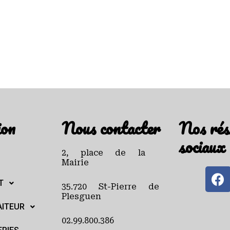
ion
Nous contacter
Nos rés
sociaux
2, place de la
Mairie
T
35.720 St-Pierre de
Plesguen
AITEUR
02.99.800.386