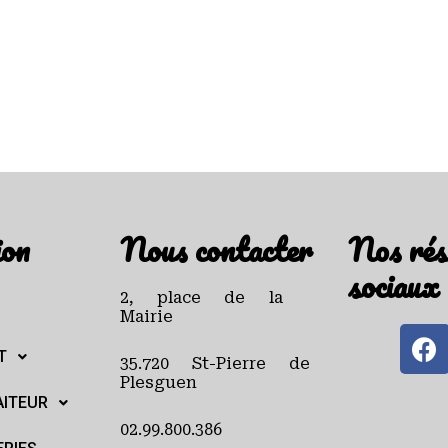
ion
Nous contacter
Nos rés
sociaux
2, place de la
Mairie
T
35.720 St-Pierre de
Plesguen
AITEUR
02.99.800.386