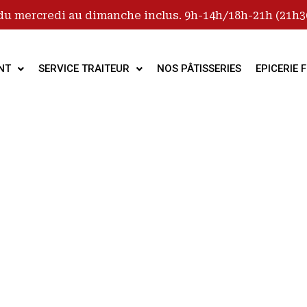
du mercredi au dimanche inclus. 9h-14h/18h-21h (21h30
NT
SERVICE TRAITEUR
NOS PÂTISSERIES
EPICERIE F