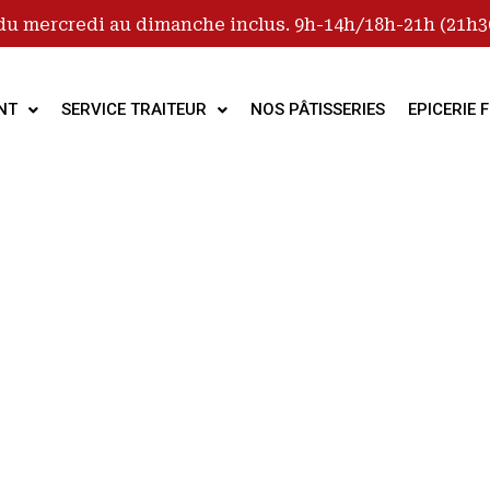
du mercredi au dimanche inclus. 9h-14h/18h-21h (21h30
NT
SERVICE TRAITEUR
NOS PÂTISSERIES
EPICERIE F