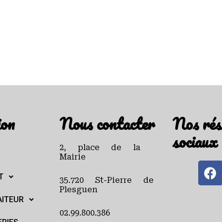
ion
Nous contacter
Nos rés
sociaux
2, place de la
Mairie
T
35.720 St-Pierre de
Plesguen
AITEUR
02.99.800.386