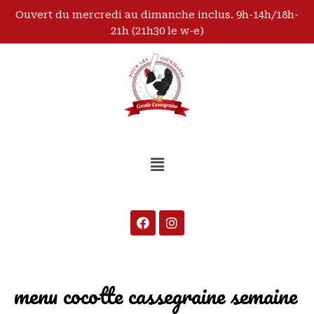
Ouvert du mercredi au dimanche inclus. 9h-14h/18h-
21h (21h30 le w-e)
menu cocotte cassegraine semaine