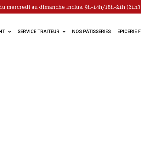
du mercredi au dimanche inclus. 9h-14h/18h-21h (21h30
NT
SERVICE TRAITEUR
NOS PÂTISSERIES
EPICERIE F