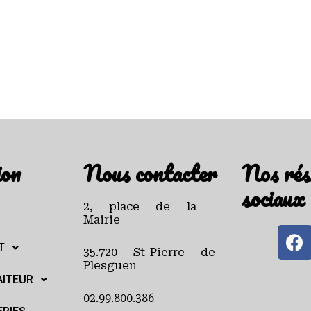
ion
Nous contacter
Nos rés
sociaux
2, place de la
Mairie
T
35.720 St-Pierre de
Plesguen
AITEUR
02.99.800.386