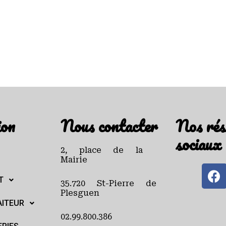
ion
Nous contacter
Nos rés
sociaux
2, place de la
Mairie
T
35.720 St-Pierre de
Plesguen
AITEUR
02.99.800.386