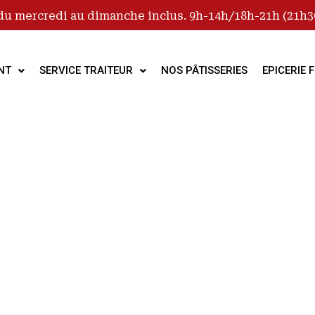
du mercredi au dimanche inclus. 9h-14h/18h-21h (21h30
NT
SERVICE TRAITEUR
NOS PÂTISSERIES
EPICERIE F