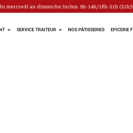
du mercredi au dimanche inclus. 9h-14h/18h-21h (21h30
NT
SERVICE TRAITEUR
NOS PÂTISSERIES
EPICERIE F