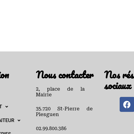
ion
Nous contacter
Nos rés
sociaux
2, place de la
Mairie
T
35.720 St-Pierre de
Plesguen
AITEUR
02.99.800.386