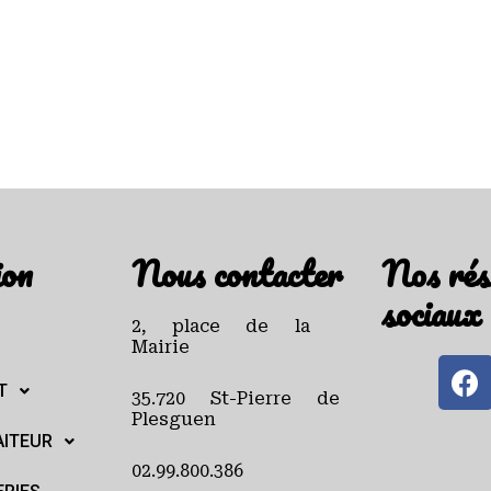
ion
Nous contacter
Nos rés
sociaux
2, place de la
Mairie
T
35.720 St-Pierre de
Plesguen
AITEUR
02.99.800.386