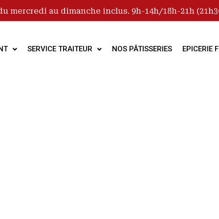
du mercredi au dimanche inclus. 9h-14h/18h-21h (21h30
NT
SERVICE TRAITEUR
NOS PÂTISSERIES
EPICERIE F