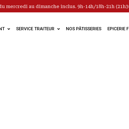
du mercredi au dimanche inclus. 9h-14h/18h-21h (21h30
NT
SERVICE TRAITEUR
NOS PÂTISSERIES
EPICERIE F