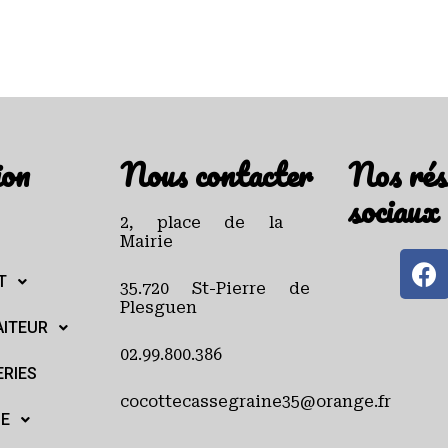
ion
Nous contacter
Nos rés
sociaux
2, place de la
Mairie
T
35.720 St-Pierre de
Plesguen
AITEUR
02.99.800.386
ERIES
cocottecassegraine35@orange.fr
NE