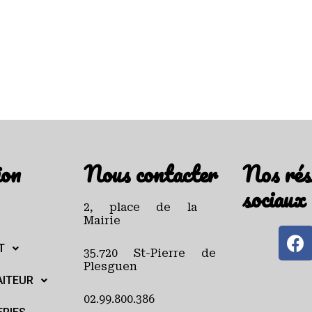
ion
Nous contacter
Nos rés
sociaux
2, place de la
Mairie
T
35.720 St-Pierre de
Plesguen
AITEUR
02.99.800.386