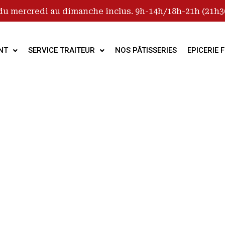
du mercredi au dimanche inclus. 9h-14h/18h-21h (21h30
NT
SERVICE TRAITEUR
NOS PÂTISSERIES
EPICERIE F