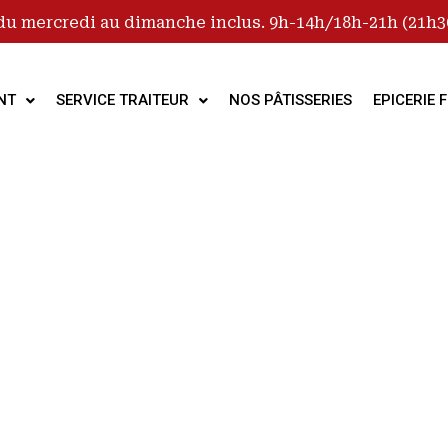
du mercredi au dimanche inclus. 9h-14h/18h-21h (21h30
NT
SERVICE TRAITEUR
NOS PÂTISSERIES
EPICERIE F