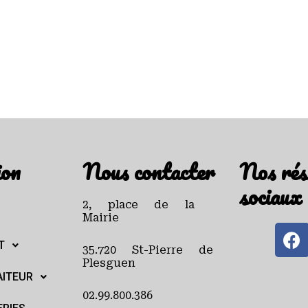
ion
Nous contacter
Nos rés
sociaux
2, place de la
Mairie
T
35.720 St-Pierre de
Plesguen
AITEUR
02.99.800.386