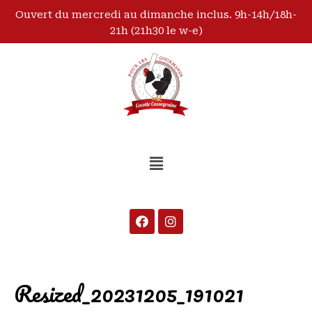
Ouvert du mercredi au dimanche inclus. 9h-14h/18h-
21h (21h30 le w-e)
Resized_20231205_191021